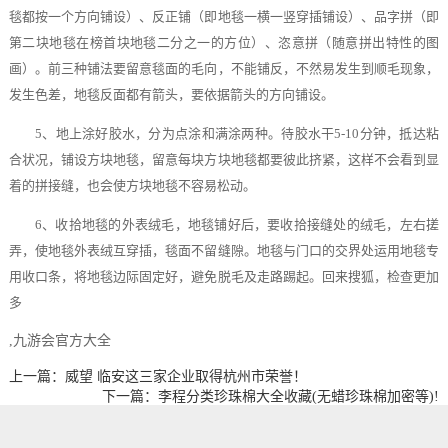
毯都按一个方向铺设）、反正铺（即地毯一横一竖穿插铺设）、品字拼（即
第二块地毯在榜首块地毯二分之一的方位）、恣意拼（随意拼出特性的图
画）。前三种铺法要留意毯面的毛向，不能铺反，不然易发生到顺毛现象，
发生色差，地毯反面都有箭头，要依据箭头的方向铺设。
5、地上涂好胶水，分为点涂和满涂两种。待胶水干5-10分钟，抵达粘
合状况，铺设方块地毯，留意每块方块地毯都要彼此挤紧，这样不会看到显
着的拼接缝，也会使方块地毯不容易松动。
6、收拾地毯的外表绒毛，地毯铺好后，要收拾接缝处的绒毛，左右搓
弄，使地毯外表绒互穿插，毯面不留缝隙。地毯与门口的交界处运用地毯专
用收口条，将地毯边际固定好，避免脱毛及走路踢起。回来搜狐，检查更加
多
,九游会官方大全
上一篇：威望 临安这三家企业取得杭州市荣誉！
下一篇：李程分类珍珠棉大全收藏(无蜡珍珠棉加密等)!