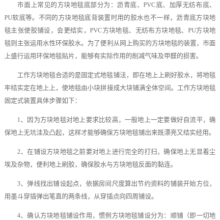
市面上常见的方块地毯底部分为：沥青底、PVC底、加厚无纺布底、
PU软底等。不同的方块地毯底背装置时用的胶水也不一样，沥青底方块地
毯主张使胶铺设，会更结实，PVC方块地毯、无纺布方块地毯、PU方块地
毯则主张运用水性环保胶水。为了便利从网上购买的方块地毯的装置，市面
上盛行运用环保地毯贴片，能够有实际作用的削减气味及甲醛的损害。
工作方块地毯合适的是固定式地毯铺法，即在地上上刷好胶水，将地毯
牢结实定在地上上，使地毯由小块拼接成大块铺满全体空间。工作方块地毯
固定式装置具体步骤如下：
1、因为方块地毯对地上要求比较高，一般地上一定要做好自流平，确
保地上无坑洼及凸起，这样才能够确保方块地毯铺出来既漂亮又结实经用。
2、在铺设方块地毯之前要对地上进行完全的打扫，确保地上无显着尘
埃及杂物，便利地上刷胶，确保胶水与方块地毯反面的黏连。
3、弹线找出铺设起点，依据房间尺度算出节约资料的铺装开始方位，
用墨斗穿插弹出笔直的两条线，从穿插点向四周铺设。
4、确认方块地毯铺设作用，惯例方块地毯铺设分为：顺铺（即一切地