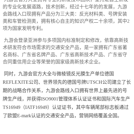
的专业化发展道路，技术创新，经过十七年的的发展，九游
会路线入口现拥有产品分为三大类：反光材料类、号牌安装
类和车管检测类，拥有核心自主的知识产权二十余项，其中2
项为国家发明专利。
九游会登录亚洲参与多项国内标准制定和修改，依靠高新技
术研发符合市场需求的交通安全产品，是一家拥有广东省著
名商标、广东省名牌产品、广东省高新技术产品、广东省守
合同重信用企业等荣誉的国家级高新技术企业。
同时，九游会官方大全与微棱镜反光膜生产单位德国
REFLEXITE公司、世界领先的德国号牌UTSCH公司建立了长
期的战略合作关系，九游会路线入口拥有世界上最先进的号
牌生产线，并获得ISO9001管理体系认证证书和国际汽车生产
TS16949（IATF16949）认证证书，其中车辆尾部标志板通过
了欧盟E-mark认证的交通安全产品，营销网络覆盖全国。