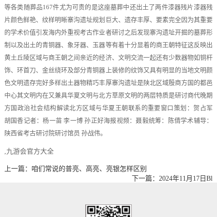
等各类随葬品167件尤为可贵的是这座墓葬中还出土了两件漆器残片漆器残
片颜色鲜艳、纹样明晰寨沟遗址规划巨大、遗存丰厚、要素完全因为其重要
的学术价值引发海内外重视考古作业者研讨之后发现寨沟遗址开掘的墓葬形
制以及出土的青铜器、象牙器、玉器等有着十分显着的商王朝特征这反映出
黄土丘陵区域与商王朝之间亲近的经济、文明交流一起还有少数器物如铜杆
饰、环首刀、金丝绕环及部分青铜器上装修的纹饰又具有明显的当地文明颜
色文明遗存完好多样出土器物精巧丰厚寨沟遗址是陕北区域殷商方国的都邑
中心其文明内在又兼具华夏文明与北方草原文明的两层特质是研讨商代晚期
方国政治社会结构解读北方区域与华夏王朝联系的重要窗口策划：贺占军
胡国香记者：杨一苗 李一博 孙正好海报视频：聂毅统筹：陈倩学术辅导：
陕西省考古研讨院研讨馆员 孙战伟。
,九游会官方大全
上一篇：咱们常说的普亮、高亮、亮银怎样区别
下一篇：2024年11月17日Bl