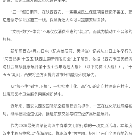
定性、快速反应才能及心思调控水平。
“五一”假日期间，在陕西西安，一些要点民生保证项目建造不罢工，建
造者据守保证房施工一线，保证拆迁大众可以提前安居圆梦。
“文明+数字+体会”不再仅仅消费业态的“装点”，而成为撬动工业晋级的
杠杆。
新华网西安4月23日电（记者姜辰蓉、吴鸿波）记者从23日上午举行的
“局面起步‘十五五’陕西主题新闻发布会”上了解到，依据《西安市国民经济
与社会继续健康展开第十五个五年规划大纲》（以下简称《大纲》），“十
五五”期间，西安将全方面提高城市归纳能级和竞争力。
从“留不住”到“扎下根”，一批批本土化、高学历的定向村医留在村庄，
让底层医疗卫生服务网底越织越牢。
近年来，西安以西安国际航空纽带建造为抓手，一直在优化航线网络布
局，继续稳固通道优势，推进航旅交融与临空经济高质量展开。
作为2026最美油菜花海汉中春季文明旅行季的一项要点活动，本年度
汉中半程马拉松以“花海逐风，悦跑汉中”为主题，招引了来自全国各地的马