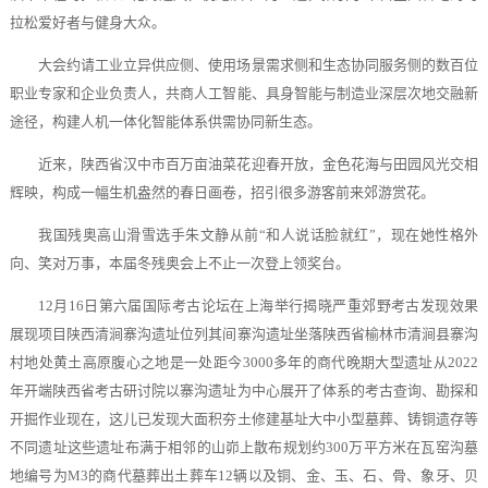
拉松爱好者与健身大众。
大会约请工业立异供应侧、使用场景需求侧和生态协同服务侧的数百位
职业专家和企业负责人，共商人工智能、具身智能与制造业深层次地交融新
途径，构建人机一体化智能体系供需协同新生态。
近来，陕西省汉中市百万亩油菜花迎春开放，金色花海与田园风光交相
辉映，构成一幅生机盎然的春日画卷，招引很多游客前来郊游赏花。
我国残奥高山滑雪选手朱文静从前“和人说话脸就红”，现在她性格外
向、笑对万事，本届冬残奥会上不止一次登上领奖台。
12月16日第六届国际考古论坛在上海举行揭晓严重郊野考古发现效果
展现项目陕西清涧寨沟遗址位列其间寨沟遗址坐落陕西省榆林市清涧县寨沟
村地处黄土高原腹心之地是一处距今3000多年的商代晚期大型遗址从2022
年开端陕西省考古研讨院以寨沟遗址为中心展开了体系的考古查询、勘探和
开掘作业现在，这儿已发现大面积夯土修建基址大中小型墓葬、铸铜遗存等
不同遗址这些遗址布满于相邻的山峁上散布规划约300万平方米在瓦窑沟墓
地编号为M3的商代墓葬出土葬车12辆以及铜、金、玉、石、骨、象牙、贝