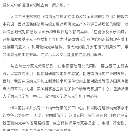
微纳光学前沿研究领域占有一席之地。”
大会主席庄松林在《微纳光学技术在能源及显示领域的新应用》的报告
中强调，面对国民经济可持续发展对可再次生产的能源日趋增长的需要，以
及信息时代对信息数据显示和处理日趋依赖的局面，“在能源及显示领域，
开拓和发展基于光与物质相互作用尤其是微纳光学器件结构的新机理有着十
分重要的意义”。利用微纳光学结构，能大大的提升太阳能的利用效率、半
导体激光的出光效率、光显示以及空间能量的光能利用率等。
与会院士专家充分意识到，在重视基础研究的同时，要立足于工程实
践，以需求为牵引，促使科研成果走出实验室，促进微纳光电产业的发展。
目前，我国在微纳光学加工制造技术和硬件设施上相对欧美等发达国家有相
当大的差距，例如，美国科学基金资助了多个纳米光学加工中心，包括哈佛
大学纳米光学加工中心、斯坦福大学纳米光学加工中心等。
但目前我国并没有一个纳米光学的加工中心，和国际先进微纳光学水平
的竞争劣势明显。因此，金国藩院士、范滇元院士等学者在会上呼吁“制定
我国微纳光学的发展路线图，成立微纳光学专家委员会”，定期举行会议，
集思广益，为相关决策部门提供战略参考。