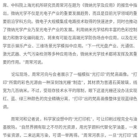
席、中科院上海光机所研究员周常河在题为《微纳光学及应用》的报告中指
出，微纳光学不仅是光电子产业的重要发展趋势，而且是目前光学领域的重
要前沿学科方向。微电子大规模集成电路技术取得的快速进步，同时也推动
了微纳光学产业乃至光电子产业的发展。利用纳米光学结构丰富的色彩控制
能力和数字化编码能力，将来有可能在高端光学防伪场合中应用，以及在光
学显示娱乐产业、三维场景光学模拟中应用。“下一代光盘产业、光通信、
激光武器、大气污染检测等多种应用场合，微纳米光学技术都将发挥及其重
要的作用。”周常河说。
论坛现场，周常河向与会者展示了一幅模拟“光打印”的梵高画像。“打
印”所需的彩色光源由一种深刻蚀光栅“制造”，其材质为普通石英玻璃，线
宽为几百纳米。不过，受现存技术水平的限制，眼下这道光栅还没办法实现
红、蓝、绿三种颜色的完全精确分离，“打印”出的梵高画像整体呈现蓝绿色
调。
周常河和记者说，科学家设想中的“光打印机”，可让印刷过程完全与油
墨脱钩。“自然界拥有取之不尽的光资源，用光学颜料代替化学油墨，一来
节省资源，二来远离污染，可谓一举两得。”周常河表示，一旦“光打印”成