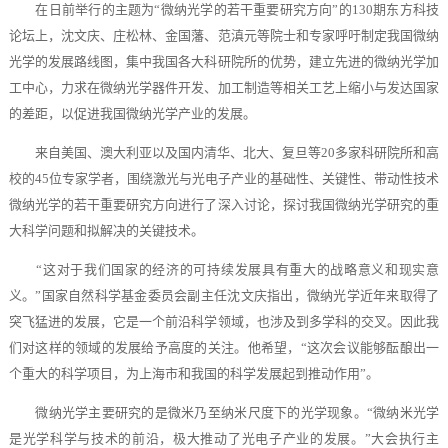
在日前举行的主题为“微纳光学的若干重要研究方向”的130期东方科技
论坛上，沈文庆、庄松林、金国藩、范滇元等院士和专家呼吁制定我国微纳
光学的发展路线图，集中我国各大科研院所的优势，建立先进的微纳光学加
工中心，力求在微纳光学器件开发、加工制造等相关工艺上缩小与发达国家
的差距，以促进我国微纳光学产业的发展。
来自美国、澳大利亚以及国内清华、北大、复旦等20多家科研院所和高
校的45位专家学者，围绕激光与光电子产业的基础性、关键性、带动性技术
微纳光学的若干重要研究方向进行了深入讨论，探讨我国微纳光学研究的重
大科学问题和拟解决的关键技术。
“这对于我们国家的经济的可持续发展具有重大的战略意义和现实意
义。”国家自然科学基金委员会副主任沈文庆指出，微纳光学近年来取得了
突飞猛进的发展，它是一个前沿科学领域，也涉及到多学科的交叉。因此我
们对这样的领域的发展给予高度的关注。他希望，“这次会议能够酝酿出一
个重大的科学项目，为上海市和我国的科学发展起到推动作用”。
微纳光学主要研究的是微米乃至纳米尺度下的光学现象。“微纳米光学
是光学科学与技术的前沿，极大推动了光电子产业的发展。”大会执行主