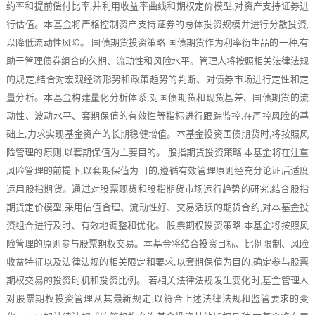
约率和提前偿付比率,并利用收益率曲线和期权定价模型,对资产支持证券进
行估值。本基金将严格控制资产支持证券的总体投资规模并进行分散投资,
以降低流动性风险。 国债期货投资策略 国债期货作为利率衍生品的一种,有
助于管理债券组合的久期、流动性和风险水平。管理人将按照相关法律法规
的规定,结合对宏观经济形势和政策趋势的判断、对债券市场进行定性和定
量分析。本基金构建量化分析体系,对国债期货和现货基差、国债期货的流
动性、波动水平、套期保值的有效性等指标进行跟踪监控,在严控风险的基
础上,力求实现基金资产的长期稳健增值。本基金投资国债期货时,将按照风
险管理的原则,以套期保值为主要目的。 股指期货投资策略 本基金将在注重
风险管理的前提下,以套期保值为目的,遵循有效管理原则经充分论证后适度
运用股指期货。通过对股票现货和股指期货市场运行趋势的研究,结合股指
期货定价模型,采用估值合理、流动性好、交易活跃的期货合约,对本基金投
资组合进行及时、有效地调整和优化。 股票期权投资策略 本基金将按照风
险管理的原则参与股票期权交易。本基金将结合投资目标、比例限制、风险
收益特征以及法律法规的相关限定和要求,以套期保值为目的,确定参与股票
期权交易的投资时机和投资比例。 若相关法律法规发生变化时,基金管理人
对股票期权投资管理从其最新规定,以符合上述法律法规和监管要求的变