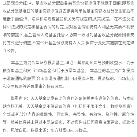
式是现金分红; 4、基金收益分配后各类基金份额净值不能低于面值;即基金
收益分配基准日的基金份额净值减去该类每单位基金份额收益分配金额后不
能低于面值; 5、法律和法规或监管机关另有规定的,从其规定。 在不违反法
律和法规的规定和基金合同的约定,且对基金份额持有人利益无实质不利影
响的前提下,基金管理人与基金托管人协商一致可对基金收益分配原则和支
付方式进行调整,不需召开基金份额持有人大会,但应于变更实施前在规定媒
介公告。
本基金为混合型证券投资基金,理论上其预期风险与预期收益水平高于
债券型基金和货币市场基金,但低于股票型基金。 本基金的基金资产如投资
于港股通标的股票,会面临港股通机制下因投资环境、投资标的、市场制度
和交易规则等差异带来的特有风险。
郑重声明：天天基金网发布此信息目的是传播更多详细的信息，与本网
站立场无关。天天基金网不保证该信息（包括但不限于文字、数据及图表）
全部或者部分内容的准确性、真实性、完整性、有效性、及时性、原创性
等。相关信息并未经过本网站证实，不对您构成任何投资决策建议，据此操
作，风险自担。数据来源：东方财富Choice数据。