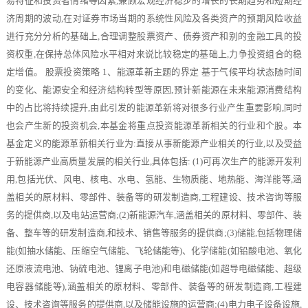
易特征和投资者情绪等因素,兼顾宏观经济稳步的增长的长期趋势和短期经
济周期的波动,在对证券市场当期的系统性风险及各类资产的预期风险收益
进行充分分析的基础上,合理调整股票资产、债券资产和别的金融工具的投
资权重,在保持总体风险水平相对来说比较稳定的基础上,力争投资组合的稳
定增值。 股票投资策略 1、能源革新主题的界定 基于气候平均状态随时间
的变化、能源安全和经济结构转型等原因,预计新能源在未来能源消费结构
中的占比将持续提升,由此引发的能源革新将对很多行业产生重要影响,同时
也会产生新的投资机会,本基金将重点投资能源革新相关的行业和个股。本
基金定义的能源革新相关行业为:直接从事新能源产业相关的行业,以及受益
于新能源产业高质量发展的相关行业,具体包括: (1)可再次生产的能源开发利
用,包括光伏、风电、核电、水电、氢能、生物质能、地热能、海洋能等,涵
盖相关的原材料、零部件、装备等的研发制造商,工程建设、技术咨询等服
务的提供商,以及电站运营商;(2)新能源汽车,涵盖相关的原材料、零部件、装
备、整车等的研发制造商,和技术、销售等服务的提供商;(3)储能,包括物理储
能(如抽水储能、压缩空气储能、飞轮储能等)、化学储能(如铅酸电池、氧化
还原液流电池、钠硫电池、锂离子电池)和电磁储能(如超导电磁储能、超级
电容器储能等),涵盖相关的原材料、零部件、装备等的研发制造商,工程建
设、技术咨询等服务的提供商,以及储能设施的运营商;(4)电力电子设备设施,