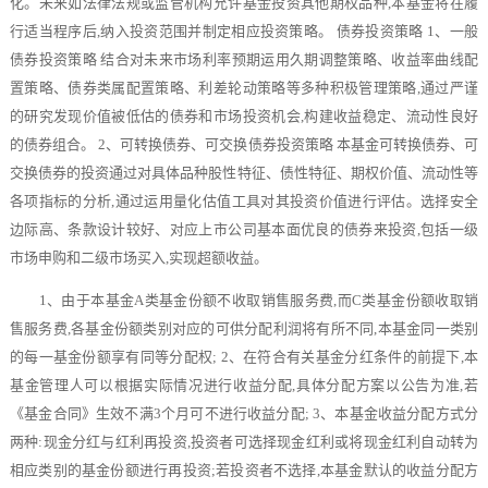
化。未来如法律法规或监管机构允许基金投资其他期权品种,本基金将在履
行适当程序后,纳入投资范围并制定相应投资策略。 债券投资策略 1、一般
债券投资策略 结合对未来市场利率预期运用久期调整策略、收益率曲线配
置策略、债券类属配置策略、利差轮动策略等多种积极管理策略,通过严谨
的研究发现价值被低估的债券和市场投资机会,构建收益稳定、流动性良好
的债券组合。 2、可转换债券、可交换债券投资策略 本基金可转换债券、可
交换债券的投资通过对具体品种股性特征、债性特征、期权价值、流动性等
各项指标的分析,通过运用量化估值工具对其投资价值进行评估。选择安全
边际高、条款设计较好、对应上市公司基本面优良的债券来投资,包括一级
市场申购和二级市场买入,实现超额收益。
1、由于本基金A类基金份额不收取销售服务费,而C类基金份额收取销
售服务费,各基金份额类别对应的可供分配利润将有所不同,本基金同一类别
的每一基金份额享有同等分配权; 2、在符合有关基金分红条件的前提下,本
基金管理人可以根据实际情况进行收益分配,具体分配方案以公告为准,若
《基金合同》生效不满3个月可不进行收益分配; 3、本基金收益分配方式分
两种:现金分红与红利再投资,投资者可选择现金红利或将现金红利自动转为
相应类别的基金份额进行再投资;若投资者不选择,本基金默认的收益分配方