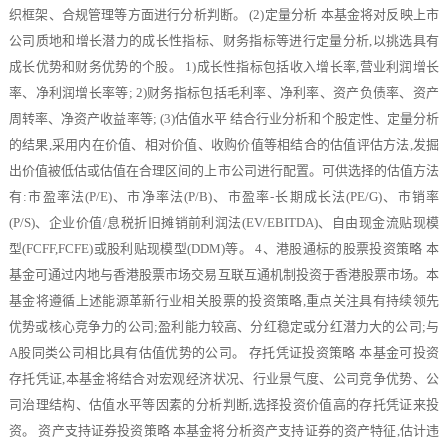
织框架、合规管理等方面进行分析判断。 (2)定量分析 本基金将对反映上市
公司质地和增长潜力的成长性指标、财务指标等进行定量分析,以挑选具有
成长优势和财务优势的个股。 1)成长性指标包括收入增长率,营业利润增长
率、净利润增长率等; 2)财务指标包括毛利率、净利率、资产负债率、资产
周转率、净资产收益率等; (3)估值水平 结合行业分析和个股定性、定量分析
的结果,采用内在价值、相对价值、收购价值等相结合的估值评估方法,发掘
出价值被低估或估值在合理区间的上市公司进行配置。可供选择的估值方法
有:市盈率法(P/E)、市净率法(P/B)、市盈率-长期成长法(PE/G)、市销率
(P/S)、企业价值/息税折旧摊销前利润法(EV/EBITDA)、自由现金流贴现模
型(FCFF,FCFE)或股利贴现模型(DDM)等。 4、港股通标的股票投资策略 本
基金可通过内地与香港股票市场交易互联互通机制投资于香港股票市场。本
基金将遵循上述能源革新行业相关股票的投资策略,重点关注具有持续领先
优势或核心竞争力的公司;盈利能力较高、分红稳定或分红潜力大的公司;与
A股同类公司相比具有估值优势的公司。 存托凭证投资策略 本基金可投资
存托凭证,本基金将结合对宏观经济状况、行业景气度、公司竞争优势、公
司治理结构、估值水平等因素的分析判断,选择投资价值高的存托凭证来投
资。 资产支持证券投资策略 本基金将分析资产支持证券的资产特征,估计违