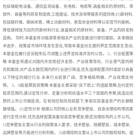
包括输配电设备、通信监测设备、充电桩、电缆等,涵盖相关的原材料、零
部件、装备等的研发制造商,工程建设、技术咨询等服务的提供商;(5)新材料,
包括碳纤维、碳纳米管、稀土功能材料、新型合金材料等以实现节约能耗、
降低碳排放为目的的新材料行业,涵盖相关的原材料、装备、产品的研发制
造商。 同时,本基金将对能源革新相关产业的发展进行密切跟踪。未来随技
术进步、政策或市场环境发生变化,导致本基金对主题的界定范围发生变动,
本基金在履行适当程序后,可调整上述界定标准并及时公告。 2、行业配置策
略 本基金将通过对国内外宏观经济走势、产业政策导向、行业景气度的研
究和跟踪,对产品主题范围内的行业进行筛选,优先选择配置同时或部分具备
以下特征的细分行业:未来行业前景广阔、竞争格局明确、产业政策支持
等。 3、A股股票投资策略 本基金主要采取“自下而上”的选股策略,在约定的
投资范围内,通过定性分析、定量分析和估值水平三个层面的考察,挑选出优
质的上市公司做投资。在有效控制风险前提下,争取实现基金资产的长期稳
健增值。 (1)定性分析 根据公司的核心业务竞争壁垒、自身治理结构等因素
进行定性分析,优先选择配置具备较高竞争壁垒,稳定治理结构的上市公司。
1)竞争壁垒主要从行业的政策准入要求、技术壁垒、规模壁垒、成本壁垒、
品牌壁垒等方面进行分析判断。 2)治理结构主要从上市公司的股权结构、组